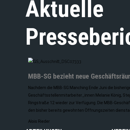
Aktuelle
Presseberi
MBB-SG bezieht neue Geschäftsrä
Nachdem die MBB-SG Manching Ende Juni die bisherig
Geschäftsstellenmitarbeiter_innen Melanie König, St
Ringstraße 12 wieder zur Verfügung. Die MBB-Geschäfts
den bisher bereits gewohnten Öffnungszeiten dienstag
Alois Rieder