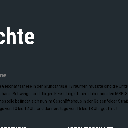
chte
ume
e Geschäftsstelle in der Grundstraße 13 räumen musste sind die Um
ephanie Schweiger und Jürgen Kesselring stehen daher nun den MBB-Sp
stelle befindet sich nun im Geschäftshaus in der Geisenfelder Straß
s von 10 bis 12 Uhr und donnerstags von 16 bis 18 Uhr geöffnet.